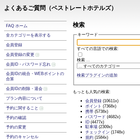
よくあるご質問（ベストレートホテルズ）
検索
FAQ ホーム
キーワード
全カテゴリーを表示する
会員登録
すべての言語での検索:
会員登録の変更
検索 ...
会員ID・パスワード忘れ
会員IDの統合・WEBポイントの
検索プラグインの追加
合算
会員IDの削除・退会
もっとも人気の検索:
プラン内容について
会員登録
(10611x)
ポイント
(7368x)
予約に関すること
携帯
(5738x)
パスワード
(4682x)
予約の確認
ID
(4477x)
駐車場
(2309x)
予約の変更
チェックイン
(1748x)
予約のキャンセル
規約
(1584x)