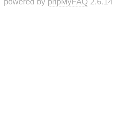
powered by
phpMyFAQ
2.6.14