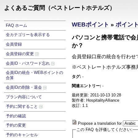
よくあるご質問（ベストレートホテルズ）
WEBポイント
»
ポイン
FAQ ホーム
全カテゴリーを表示する
パソコンと携帯電話で会
会員登録
か？
会員登録の変更
会員登録口座の統合を行わ
会員ID・パスワード忘れ
※ベストレートホテルズ事務局【03-
会員IDの統合・WEBポイントの
タグ:
-
合算
関連エントリー:
-
会員IDの削除・退会
最終更新: 2011-10-13 10:28
プラン内容について
製作者: HospitalityAlliance
改訂: 1.1
予約に関すること
予約の確認
Propose a translation for
予約の変更
この FAQ を評価してください:
予約のキャンセル