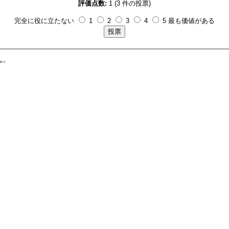
評価点数:
1 (3 件の投票)
完全に役に立たない
1
2
3
4
5 最も価値がある
ん。