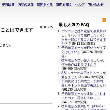
即時回答
内容の追加
質問をする
質問を開く
ヘルプ
問い合わせ
最も人気の FAQ
ID #1235
ることはできます
パソコンと携帯電話で会員登録
し、それぞれで獲得したポイン
トを一緒にすることはできます
か？
(485412 回の閲覧)
連絡ください。
予約確認メールが届いたが文字
化けしている
(407276 回の閲
覧)
携帯電話を買い替えましたが、
何か操作は必要ですか？
(394799 回の閲覧)
SSLエラーが表示されページが
開きません
(372106 回の閲覧)
予約状況（予約成立・予約内
容）をネット画面で確認したい
(361330 回の閲覧)
予約確認メールを削除してしま
ったので、再送してほしい
(347277 回の閲覧)
携帯電話を解約して［iPhone］