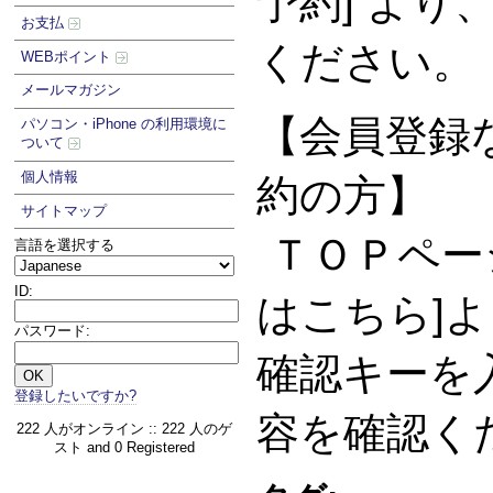
予約] より
お支払
ください。
WEBポイント
メールマガジン
【会員登録な
パソコン・iPhone の利用環境に
ついて
個人情報
約の方】
サイトマップ
ＴＯＰペー
言語を選択する
ID:
はこちら]
パスワード:
確認キーを
登録したいですか?
容を確認く
222 人がオンライン :: 222 人のゲ
スト and 0 Registered