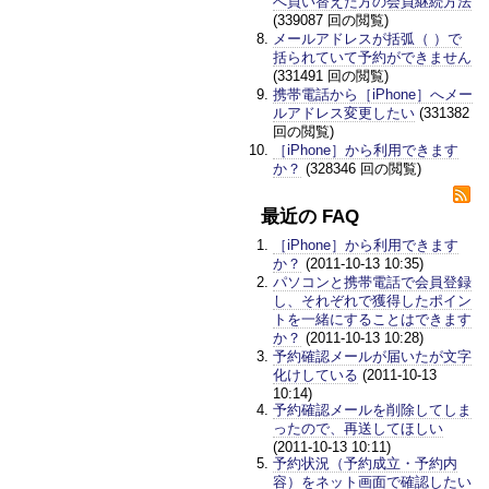
へ買い替えた方の会員継続方法
(339087 回の閲覧)
メールアドレスが括弧（ ）で
括られていて予約ができません
(331491 回の閲覧)
携帯電話から［iPhone］へメー
ルアドレス変更したい
(331382
回の閲覧)
［iPhone］から利用できます
か？
(328346 回の閲覧)
最近の FAQ
［iPhone］から利用できます
か？
(2011-10-13 10:35)
パソコンと携帯電話で会員登録
し、それぞれで獲得したポイン
トを一緒にすることはできます
か？
(2011-10-13 10:28)
予約確認メールが届いたが文字
化けしている
(2011-10-13
10:14)
予約確認メールを削除してしま
ったので、再送してほしい
(2011-10-13 10:11)
予約状況（予約成立・予約内
容）をネット画面で確認したい