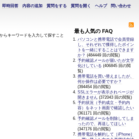
即時回答
内容の追加
質問をする
質問を開く
ヘルプ
問い合わせ
最も人気の FAQ
からキーワードを入力して探すこと
パソコンと携帯電話で会員登録
し、それぞれで獲得したポイン
トを一緒にすることはできます
か？
(484449 回の閲覧)
予約確認メールが届いたが文字
化けしている
(406845 回の閲
覧)
携帯電話を買い替えましたが、
何か操作は必要ですか？
(394454 回の閲覧)
SSLエラーが表示されページが
開きません
(372043 回の閲覧)
予約状況（予約成立・予約内
容）をネット画面で確認したい
(361171 回の閲覧)
予約確認メールを削除してしま
ったので、再送してほしい
(347176 回の閲覧)
携帯電話を解約して［iPhone］