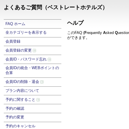
よくあるご質問（ベストレートホテルズ）
ヘルプ
FAQ ホーム
全カテゴリーを表示する
このFAQ (
F
requently
A
sked
Q
uest
ができます。
会員登録
会員登録の変更
会員ID・パスワード忘れ
会員IDの統合・WEBポイントの
合算
会員IDの削除・退会
プラン内容について
予約に関すること
予約の確認
予約の変更
予約のキャンセル