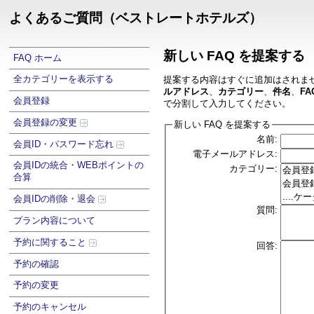
よくあるご質問（ベストレートホテルズ）
新しい FAQ を提案する
FAQ ホーム
全カテゴリーを表示する
提案する内容はすぐに追加はされま
ルアドレス
、
カテゴリー
、
件名
、
FA
会員登録
で分割して入力してください。
会員登録の変更
新しい FAQ を提案する
名前:
会員ID・パスワード忘れ
電子メールアドレス:
会員IDの統合・WEBポイントの
カテゴリー:
合算
会員IDの削除・退会
質問:
プラン内容について
予約に関すること
回答:
予約の確認
予約の変更
予約のキャンセル