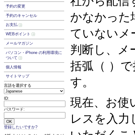
社から配信
予約の変更
かなかった
予約のキャンセル
お支払
ていないメ
WEBポイント
メールマガジン
判断し、メ
パソコン・iPhone の利用環境に
ついて
括弧（ ）
個人情報
サイトマップ
す。
言語を選択する
現在、お使
ID:
パスワード:
レスを入力
登録したいですか?
いただくこ