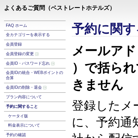
よくあるご質問（ベストレートホテルズ）
予約に関す
FAQ ホーム
全カテゴリーを表示する
会員登録
メールアド
会員登録の変更
）で括られ
会員ID・パスワード忘れ
会員IDの統合・WEBポイントの
合算
きません
会員IDの削除・退会
プラン内容について
登録したメ
予約に関すること
ケータイ版
に、予約通
料金表示について
予約の確認