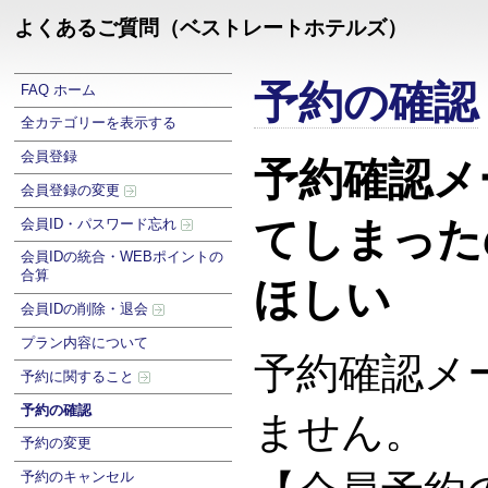
よくあるご質問（ベストレートホテルズ）
予約の確認
FAQ ホーム
全カテゴリーを表示する
会員登録
予約確認メ
会員登録の変更
てしまった
会員ID・パスワード忘れ
会員IDの統合・WEBポイントの
合算
ほしい
会員IDの削除・退会
プラン内容について
予約確認メ
予約に関すること
予約の確認
ません。
予約の変更
予約のキャンセル