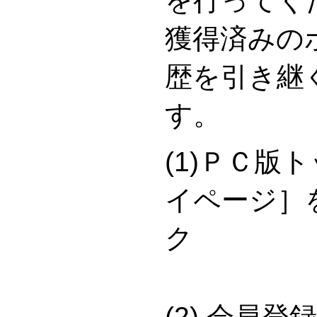
を行ってく
獲得済みの
歴を引き継
す。
(1)ＰＣ版
イページ］
(2) 会員登