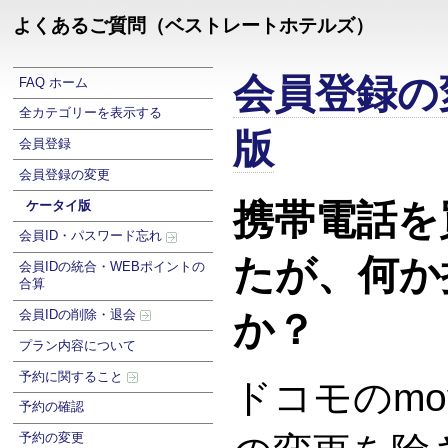
よくあるご質問（ベストレートホテルズ）
会員登録の
FAQ ホーム
全カテゴリーを表示する
版
会員登録
会員登録の変更
携帯電話を
ケータイ版
会員ID・パスワード忘れ
たが、何か
会員IDの統合・WEBポイントの
合算
会員IDの削除・退会
か？
プラン内容について
予約に関すること
ドコモのmo
予約の確認
予約の変更