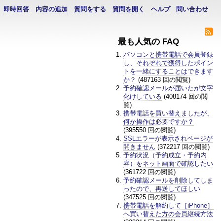
即時回答
内容の追加
質問をする
質問を開く
ヘルプ
問い合わせ
最も人気の FAQ
パソコンと携帯電話で会員登録
し、それぞれで獲得したポイン
トを一緒にすることはできます
か？
(487163 回の閲覧)
予約確認メールが届いたが文字
化けしている
(408174 回の閲
覧)
携帯電話を買い替えましたが、
何か操作は必要ですか？
(395550 回の閲覧)
SSLエラーが表示されページが
開きません
(372217 回の閲覧)
予約状況（予約成立・予約内
容）をネット画面で確認したい
(361722 回の閲覧)
予約確認メールを削除してしま
ったので、再送してほしい
(347525 回の閲覧)
携帯電話を解約して［iPhone］
へ買い替えた方の会員継続方法