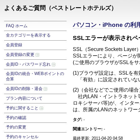
よくあるご質問（ベストレートホテルズ）
パソコン・iPhone の
FAQ ホーム
全カテゴリーを表示する
SSLエラーが表示され
会員登録
SSL（Secure Socke
会員登録の変更
SSLエラーにより、ページ
(ご使用のブラウザがSSLを
会員ID・パスワード忘れ
(1)ブラウザ設定は、SSLを
会員IDの統合・WEBポイントの
合算
「有効」に設定されていない
会員IDの削除・退会
(2)（会社などでご使用の場
社内LAN・イントラネット
プラン内容について
ロキシサーバ等)が、インタ
予約に関すること
は、所属のLANのネットワ
予約の確認
タグ:
-
予約の変更
関連エントリー:
-
予約のキャンセル
最終更新: 2011-04-20 04:58