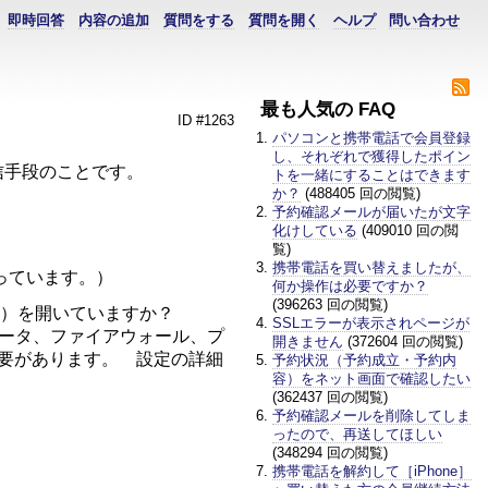
即時回答
内容の追加
質問をする
質問を開く
ヘルプ
問い合わせ
最も人気の FAQ
ID #1263
パソコンと携帯電話で会員登録
し、それぞれで獲得したポイン
る通信手段のことです。
トを一緒にすることはできます
か？
(488405 回の閲覧)
予約確認メールが届いたが文字
化けしている
(409010 回の閲
覧)
携帯電話を買い替えましたが、
っています。）
何か操作は必要ですか？
(396263 回の閲覧)
路）を開いていますか？
SSLエラーが表示されページが
ルータ、ファイアウォール、プ
開きません
(372604 回の閲覧)
必要があります。 設定の詳細
予約状況（予約成立・予約内
容）をネット画面で確認したい
(362437 回の閲覧)
予約確認メールを削除してしま
ったので、再送してほしい
(348294 回の閲覧)
携帯電話を解約して［iPhone］