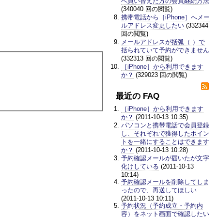
へ買い替えた方の会員継続方法
(340040 回の閲覧)
携帯電話から［iPhone］へメー
ルアドレス変更したい
(332344
回の閲覧)
メールアドレスが括弧（ ）で
括られていて予約ができません
(332313 回の閲覧)
［iPhone］から利用できます
か？
(329023 回の閲覧)
最近の FAQ
［iPhone］から利用できます
か？
(2011-10-13 10:35)
パソコンと携帯電話で会員登録
し、それぞれで獲得したポイン
トを一緒にすることはできます
か？
(2011-10-13 10:28)
予約確認メールが届いたが文字
化けしている
(2011-10-13
10:14)
予約確認メールを削除してしま
ったので、再送してほしい
(2011-10-13 10:11)
予約状況（予約成立・予約内
容）をネット画面で確認したい