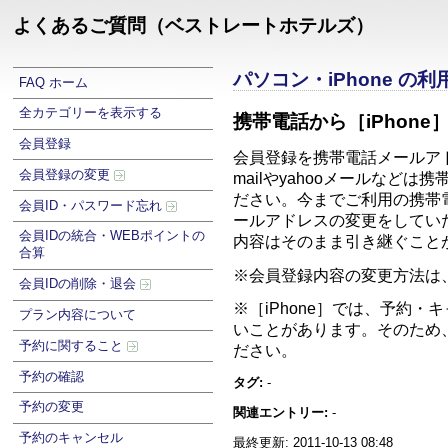
よくあるご質問（ベストレートホテルズ）
パソコン・iPhone の
FAQ ホーム
全カテゴリーを表示する
携帯電話から［iPhon
会員登録
会員登録を携帯電話メールアド
会員登録の変更
mailやyahooメールな
ださい。今までご利用の携帯
会員ID・パスワード忘れ
ールアドレスの変更をしてい
会員IDの統合・WEBポイントの
内容はそのまま引き継ぐこと
合算
※会員登録内容の変更方法は
会員IDの削除・退会
※［iPhone］では、予約
プラン内容について
いことがあります。そのため
予約に関すること
ださい。
予約の確認
タグ:
-
予約の変更
関連エントリー:
-
予約のキャンセル
最終更新: 2011-10-13 08:48