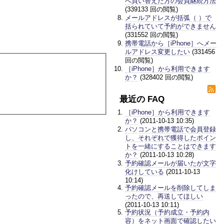
へ買い替えた方の会員継続方法
(339133 回の閲覧)
メールアドレスが括弧（ ）で
括られていて予約ができません
(331552 回の閲覧)
携帯電話から［iPhone］へメー
ルアドレス変更したい
(331456
回の閲覧)
［iPhone］から利用できます
か？
(328402 回の閲覧)
最近の FAQ
［iPhone］から利用できます
か？
(2011-10-13 10:35)
パソコンと携帯電話で会員登録
し、それぞれで獲得したポイン
トを一緒にすることはできます
か？
(2011-10-13 10:28)
予約確認メールが届いたが文字
化けしている
(2011-10-13
10:14)
予約確認メールを削除してしま
ったので、再送してほしい
(2011-10-13 10:11)
予約状況（予約成立・予約内
容）をネット画面で確認したい