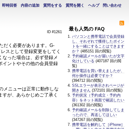
即時回答
内容の追加
質問をする
質問を開く
ヘルプ
問い合わせ
最も人気の FAQ
ID #1261
パソコンと携帯電話で会員登録
し、それぞれで獲得したポイン
ただく必要があります。G-
トを一緒にすることはできます
アドレスとして登録変更をしてく
か？
(485151 回の閲覧)
予約確認メールが届いたが文字
くなった場合は、必ず登録メ
化けしている
(407187 回の閲
ポイントやその他の会員登録
覧)
携帯電話を買い替えましたが、
何か操作は必要ですか？
(394712 回の閲覧)
SSLエラーが表示されページが
部のメニューは正常に動作しな
開きません
(372101 回の閲覧)
ますが、あらかじめご了承く
予約状況（予約成立・予約内
容）をネット画面で確認したい
(361302 回の閲覧)
予約確認メールを削除してしま
ったので、再送してほしい
(347267 回の閲覧)
携帯電話を解約して［iPhone］