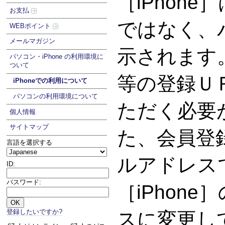
［iPhon
お支払
ではなく、
WEBポイント
メールマガジン
示されます
パソコン・iPhone の利用環境に
ついて
等の登録Ｕ
iPhoneでの利用について
パソコンの利用環境について
ただく必要
個人情報
サイトマップ
た、会員登
言語を選択する
ルアドレス
ID:
パスワード:
［iPhon
登録したいですか?
スに変更し