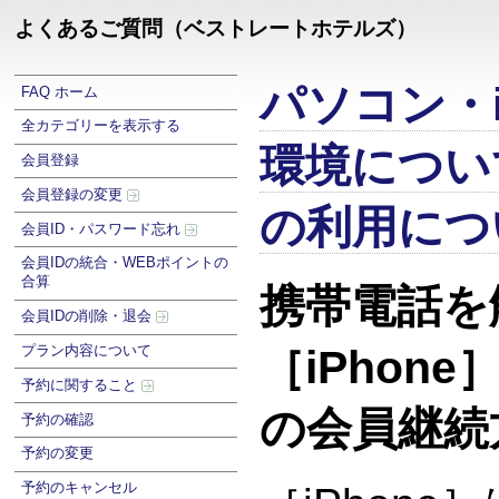
よくあるご質問（ベストレートホテルズ）
パソコン・i
FAQ ホーム
全カテゴリーを表示する
環境につい
会員登録
会員登録の変更
の利用につ
会員ID・パスワード忘れ
会員IDの統合・WEBポイントの
合算
携帯電話を
会員IDの削除・退会
プラン内容について
［iPhon
予約に関すること
の会員継続
予約の確認
予約の変更
予約のキャンセル