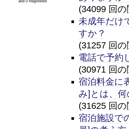
and 0 Registered
(34099 回
未成年だけ
すか？
(31257 回
電話で予約
(30971 回
宿泊料金に
み]とは、
(31625 回
宿泊施設での