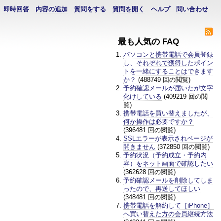
即時回答
内容の追加
質問をする
質問を開く
ヘルプ
問い合わせ
最も人気の FAQ
パソコンと携帯電話で会員登録
し、それぞれで獲得したポイン
トを一緒にすることはできます
か？
(488749 回の閲覧)
予約確認メールが届いたが文字
化けしている
(409219 回の閲
覧)
携帯電話を買い替えましたが、
何か操作は必要ですか？
(396481 回の閲覧)
SSLエラーが表示されページが
開きません
(372850 回の閲覧)
予約状況（予約成立・予約内
容）をネット画面で確認したい
(362628 回の閲覧)
予約確認メールを削除してしま
ったので、再送してほしい
(348481 回の閲覧)
携帯電話を解約して［iPhone］
へ買い替えた方の会員継続方法