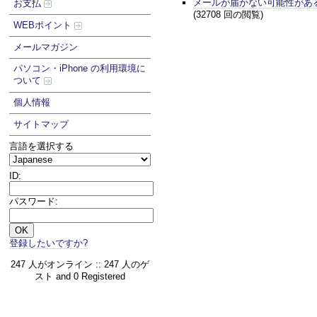
メールが届かない可能性があ
お支払
(32708 回の閲覧)
WEBポイント
メールマガジン
パソコン・iPhone の利用環境に
ついて
個人情報
サイトマップ
言語を選択する
ID:
パスワード:
登録したいですか?
247 人がオンライン :: 247 人のゲ
スト and 0 Registered