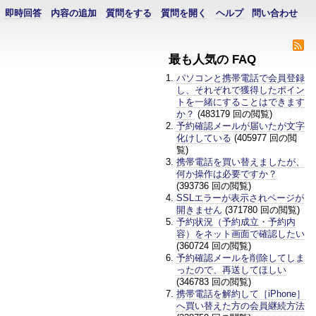
即時回答
内容の追加
質問をする
質問を開く
ヘルプ
問い合わせ
最も人気の FAQ
パソコンと携帯電話で会員登録
し、それぞれで獲得したポイン
トを一緒にすることはできます
か？
(483179 回の閲覧)
予約確認メールが届いたが文字
化けしている
(405977 回の閲
覧)
携帯電話を買い替えましたが、
何か操作は必要ですか？
(393736 回の閲覧)
SSLエラーが表示されページが
開きません
(371780 回の閲覧)
予約状況（予約成立・予約内
容）をネット画面で確認したい
(360724 回の閲覧)
予約確認メールを削除してしま
ったので、再送してほしい
(346783 回の閲覧)
携帯電話を解約して［iPhone］
へ買い替えた方の会員継続方法