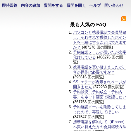
即時回答
内容の追加
質問をする
質問を開く
ヘルプ
問い合わせ
最も人気の FAQ
パソコンと携帯電話で会員登録
し、それぞれで獲得したポイン
トを一緒にすることはできます
か？
(487278 回の閲覧)
予約確認メールが届いたが文字
化けしている
(408276 回の閲
覧)
携帯電話を買い替えましたが、
何か操作は必要ですか？
(395616 回の閲覧)
SSLエラーが表示されページが
開きません
(372239 回の閲覧)
予約状況（予約成立・予約内
容）をネット画面で確認したい
(361763 回の閲覧)
予約確認メールを削除してしま
ったので、再送してほしい
(347547 回の閲覧)
携帯電話を解約して［iPhone］
へ買い替えた方の会員継続方法