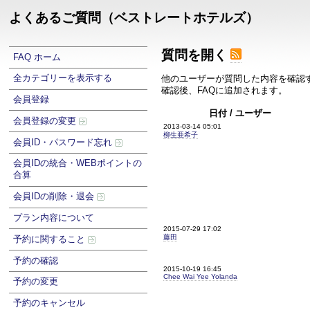
よくあるご質問（ベストレートホテルズ）
質問を開く
FAQ ホーム
全カテゴリーを表示する
他のユーザーが質問した内容を確認
確認後、FAQに追加されます。
会員登録
日付 / ユーザー
会員登録の変更
2013-03-14 05:01
柳生亜希子
会員ID・パスワード忘れ
会員IDの統合・WEBポイントの
合算
会員IDの削除・退会
プラン内容について
2015-07-29 17:02
藤田
予約に関すること
予約の確認
2015-10-19 16:45
Chee Wai Yee Yolanda
予約の変更
予約のキャンセル