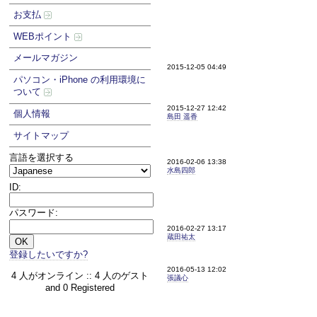
お支払
WEBポイント
メールマガジン
2015-12-05 04:49
パソコン・iPhone の利用環境に
ついて
2015-12-27 12:42
個人情報
島田 遥香
サイトマップ
言語を選択する
2016-02-06 13:38
水島四郎
ID:
パスワード:
2016-02-27 13:17
蔵田祐太
登録したいですか?
2016-05-13 12:02
4 人がオンライン :: 4 人のゲスト
張議心
and 0 Registered