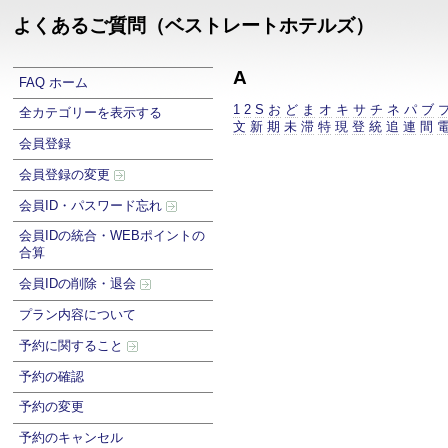
よくあるご質問（ベストレートホテルズ）
A
FAQ ホーム
1
2
S
お
ど
ま
オ
キ
サ
チ
ネ
パ
ブ
全カテゴリーを表示する
文
新
期
未
滞
特
現
登
統
追
連
間
会員登録
会員登録の変更
会員ID・パスワード忘れ
会員IDの統合・WEBポイントの
合算
会員IDの削除・退会
プラン内容について
予約に関すること
予約の確認
予約の変更
予約のキャンセル