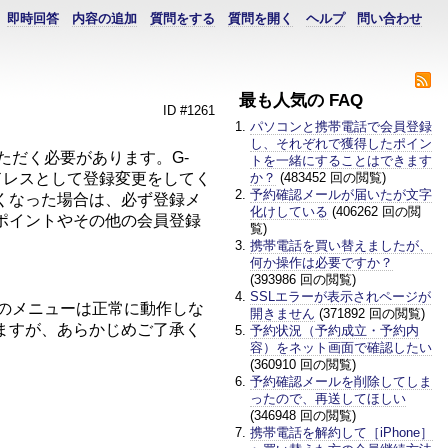
即時回答
内容の追加
質問をする
質問を開く
ヘルプ
問い合わせ
最も人気の FAQ
ID #1261
パソコンと携帯電話で会員登録
し、それぞれで獲得したポイン
ただく必要があります。G-
トを一緒にすることはできます
アドレスとして登録変更をしてく
か？
(483452 回の閲覧)
予約確認メールが届いたが文字
くなった場合は、必ず登録メ
化けしている
(406262 回の閲
ポイントやその他の会員登録
覧)
携帯電話を買い替えましたが、
何か操作は必要ですか？
(393986 回の閲覧)
SSLエラーが表示されページが
部のメニューは正常に動作しな
開きません
(371892 回の閲覧)
ますが、あらかじめご了承く
予約状況（予約成立・予約内
容）をネット画面で確認したい
(360910 回の閲覧)
予約確認メールを削除してしま
ったので、再送してほしい
(346948 回の閲覧)
携帯電話を解約して［iPhone］