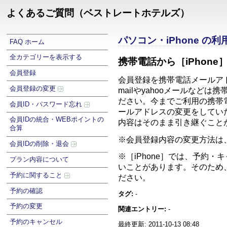
よくあるご質問（ベストレートホテルズ）
パソコン・iPhone の
FAQ ホーム
全カテゴリーを表示する
携帯電話から［iPhon
会員登録
会員登録を携帯電話メールアド
会員登録の変更
mailやyahooメールな
ださい。今までご利用の携帯
会員ID・パスワード忘れ
ールアドレスの変更をしてい
会員IDの統合・WEBポイントの
内容はそのまま引き継ぐこと
合算
※会員登録内容の変更方法は
会員IDの削除・退会
※［iPhone］では、予約
プラン内容について
いことがあります。そのため
予約に関すること
ださい。
予約の確認
タグ:
-
予約の変更
関連エントリー:
-
予約のキャンセル
最終更新: 2011-10-13 08:48