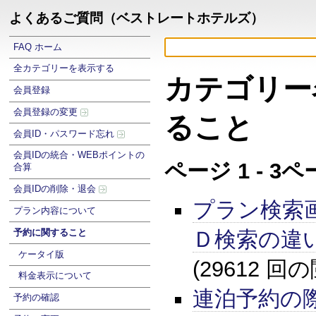
よくあるご質問（ベストレートホテルズ）
FAQ ホーム
全カテゴリーを表示する
カテゴリー
会員登録
会員登録の変更
ること
会員ID・パスワード忘れ
会員IDの統合・WEBポイントの
ページ 1 - 3
合算
会員IDの削除・退会
プラン検索
プラン内容について
Ｄ検索の違
予約に関すること
ケータイ版
(29612 回
料金表示について
連泊予約の
予約の確認