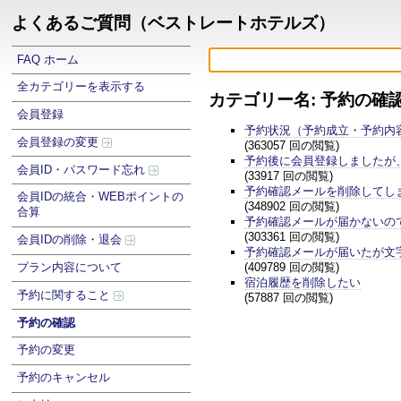
よくあるご質問（ベストレートホテルズ）
FAQ ホーム
全カテゴリーを表示する
カテゴリー名: 予約の確
会員登録
予約状況（予約成立・予約内
会員登録の変更
(363057 回の閲覧)
予約後に会員登録しましたが
会員ID・パスワード忘れ
(33917 回の閲覧)
予約確認メールを削除してし
会員IDの統合・WEBポイントの
(348902 回の閲覧)
合算
予約確認メールが届かないの
(303361 回の閲覧)
会員IDの削除・退会
予約確認メールが届いたが文
(409789 回の閲覧)
プラン内容について
宿泊履歴を削除したい
予約に関すること
(57887 回の閲覧)
予約の確認
予約の変更
予約のキャンセル