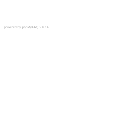
powered by
phpMyFAQ
2.6.14