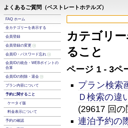
よくあるご質問（ベストレートホテルズ）
FAQ ホーム
全カテゴリーを表示する
カテゴリー
会員登録
会員登録の変更
ること
会員ID・パスワード忘れ
会員IDの統合・WEBポイントの
ページ 1 - 3
合算
会員IDの削除・退会
プラン検索
プラン内容について
Ｄ検索の違
予約に関すること
ケータイ版
(29617 回
料金表示について
連泊予約の
予約の確認