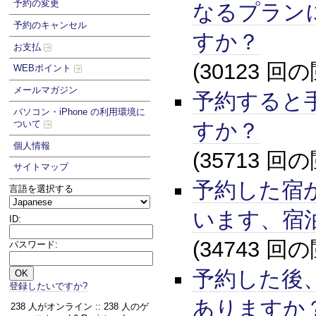
予約の変更
なるプラン
予約のキャンセル
すか？
お支払
(30123 回
WEBポイント
メールマガジン
予約すると
パソコン・iPhone の利用環境に
すか？
ついて
個人情報
(35713 回
サイトマップ
予約した宿
言語を選択する
います、宿
ID:
(34743 回
パスワード:
予約した後
登録したいですか?
ありますか
238 人がオンライン :: 238 人のゲ