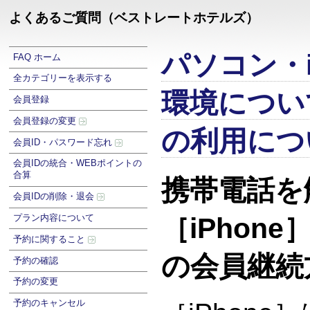
よくあるご質問（ベストレートホテルズ）
パソコン・i
FAQ ホーム
全カテゴリーを表示する
環境につい
会員登録
会員登録の変更
の利用につ
会員ID・パスワード忘れ
会員IDの統合・WEBポイントの
合算
携帯電話を
会員IDの削除・退会
プラン内容について
［iPhon
予約に関すること
の会員継続
予約の確認
予約の変更
予約のキャンセル