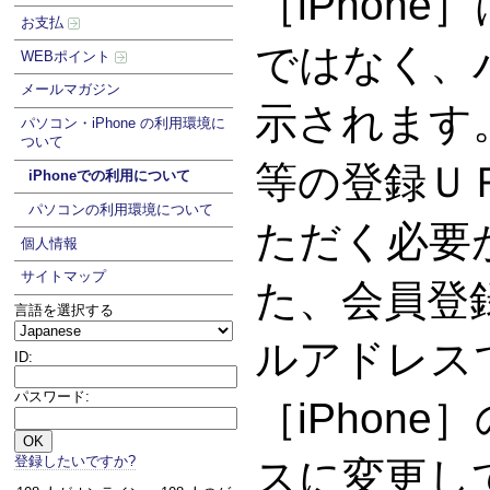
［iPhon
お支払
ではなく、
WEBポイント
メールマガジン
示されます
パソコン・iPhone の利用環境に
ついて
等の登録Ｕ
iPhoneでの利用について
パソコンの利用環境について
ただく必要
個人情報
サイトマップ
た、会員登
言語を選択する
ルアドレス
ID:
パスワード:
［iPhon
登録したいですか?
スに変更し