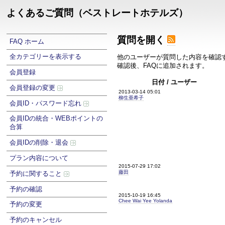
よくあるご質問（ベストレートホテルズ）
質問を開く
FAQ ホーム
全カテゴリーを表示する
他のユーザーが質問した内容を確認
確認後、FAQに追加されます。
会員登録
日付 / ユーザー
会員登録の変更
2013-03-14 05:01
柳生亜希子
会員ID・パスワード忘れ
会員IDの統合・WEBポイントの
合算
会員IDの削除・退会
プラン内容について
2015-07-29 17:02
藤田
予約に関すること
予約の確認
2015-10-19 16:45
Chee Wai Yee Yolanda
予約の変更
予約のキャンセル