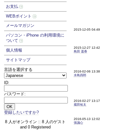
お支払
WEBポイント
メールマガジン
2015-12-05 04:49
パソコン・iPhone の利用環境に
ついて
2015-12-27 12:42
個人情報
島田 遥香
サイトマップ
言語を選択する
2016-02-06 13:38
水島四郎
ID:
パスワード:
2016-02-27 13:17
蔵田祐太
登録したいですか?
2016-05-13 12:02
8 人がオンライン :: 8 人のゲスト
張議心
and 0 Registered