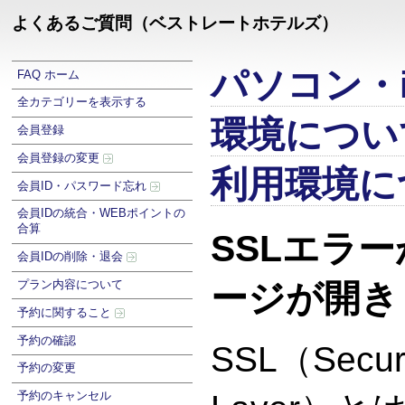
よくあるご質問（ベストレートホテルズ）
パソコン・i
FAQ ホーム
全カテゴリーを表示する
環境につい
会員登録
会員登録の変更
利用環境に
会員ID・パスワード忘れ
会員IDの統合・WEBポイントの
合算
SSLエラ
会員IDの削除・退会
プラン内容について
ージが開き
予約に関すること
予約の確認
SSL（Secur
予約の変更
予約のキャンセル