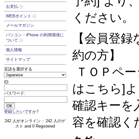
予約] より
お支払
ください。
WEBポイント
メールマガジン
【会員登録な
パソコン・iPhone の利用環境に
ついて
個人情報
約の方】
サイトマップ
ＴＯＰペー
言語を選択する
ID:
はこちら]
パスワード:
確認キーを
登録したいですか?
容を確認く
242 人がオンライン :: 242 人のゲ
スト and 0 Registered