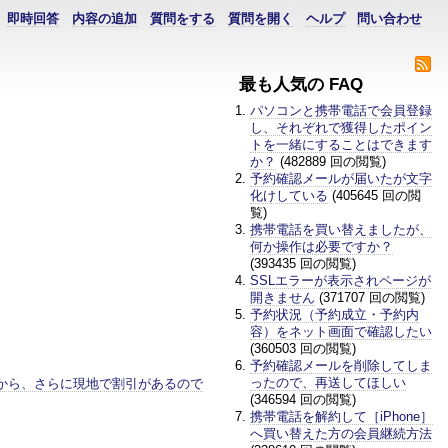
即時回答
内容の追加
質問をする
質問を開く
ヘルプ
問い合わせ
最も人気の FAQ
パソコンと携帯電話で会員登録
し、それぞれで獲得したポイン
トを一緒にすることはできます
か？
(482889 回の閲覧)
予約確認メールが届いたが文字
化けしている
(405645 回の閲
覧)
携帯電話を買い替えましたが、
何か操作は必要ですか？
(393435 回の閲覧)
SSLエラーが表示されページが
開きません
(371707 回の閲覧)
予約状況（予約成立・予約内
容）をネット画面で確認したい
(360503 回の閲覧)
予約確認メールを削除してしま
ったので、再送してほしい
から、さらに現地で割引があるので
(346594 回の閲覧)
携帯電話を解約して［iPhone］
へ買い替えた方の会員継続方法