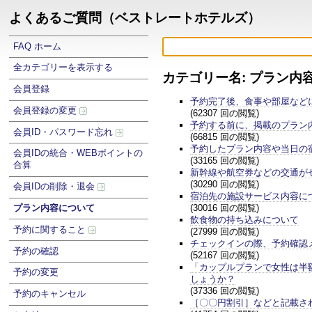
よくあるご質問（ベストレートホテルズ）
FAQ ホーム
全カテゴリーを表示する
カテゴリー名: プラン内
会員登録
予約完了後、食事や部屋など
会員登録の変更
(62307 回の閲覧)
予約する前に、掲載のプラン
会員ID・パスワード忘れ
(66815 回の閲覧)
予約したプラン内容や当日の
会員IDの統合・WEBポイントの
(33165 回の閲覧)
合算
新幹線や航空券などの交通が
(30290 回の閲覧)
会員IDの削除・退会
宿泊先の施設サービス内容に
(30016 回の閲覧)
プラン内容について
飲食物の持ち込みについて
予約に関すること
(27999 回の閲覧)
チェックインの際、予約確認
予約の確認
(52167 回の閲覧)
「カップルプランで女性は半
予約の変更
しょうか？
(37336 回の閲覧)
予約のキャンセル
［〇〇円割引］などと記載さ