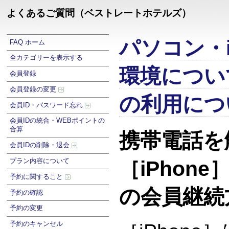
よくあるご質問（ベストレートホテルズ）
パソコン・i
FAQ ホーム
全カテゴリーを表示する
環境につい
会員登録
会員登録の変更
の利用につ
会員ID・パスワード忘れ
会員IDの統合・WEBポイントの
合算
携帯電話を
会員IDの削除・退会
プラン内容について
［iPhon
予約に関すること
の会員継続
予約の確認
予約の変更
予約のキャンセル