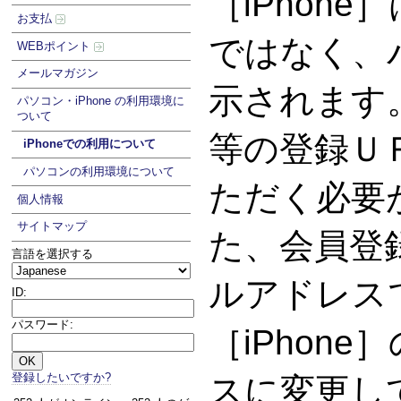
［iPhon
お支払
ではなく、
WEBポイント
メールマガジン
示されます
パソコン・iPhone の利用環境に
ついて
等の登録Ｕ
iPhoneでの利用について
パソコンの利用環境について
ただく必要
個人情報
サイトマップ
た、会員登
言語を選択する
ルアドレス
ID:
パスワード:
［iPhon
登録したいですか?
スに変更し