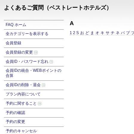
よくあるご質問（ベストレートホテルズ）
A
FAQ ホーム
1
2
S
お
ど
ま
オ
キ
サ
チ
ネ
パ
ブ
全カテゴリーを表示する
会員登録
会員登録の変更
会員ID・パスワード忘れ
会員IDの統合・WEBポイントの
合算
会員IDの削除・退会
プラン内容について
予約に関すること
予約の確認
予約の変更
予約のキャンセル