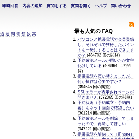
即時回答
内容の追加
質問をする
質問を開く
ヘルプ
問い合わせ
最も人気の FAQ
追
連
間
電
領
飲
高
パソコンと携帯電話で会員登録
し、それぞれで獲得したポイン
トを一緒にすることはできます
か？
(484702 回の閲覧)
予約確認メールが届いたが文字
化けしている
(406964 回の閲
覧)
携帯電話を買い替えましたが、
何か操作は必要ですか？
(394545 回の閲覧)
SSLエラーが表示されページが
開きません
(372065 回の閲覧)
予約状況（予約成立・予約内
容）をネット画面で確認したい
(361214 回の閲覧)
予約確認メールを削除してしま
ったので、再送してほしい
(347221 回の閲覧)
携帯電話を解約して［iPhone］