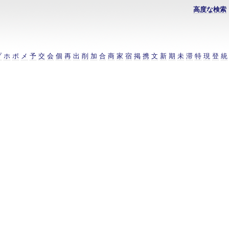
高度な検索
プ
ホ
ポ
メ
予
交
会
個
再
出
削
加
合
商
家
宿
掲
携
文
新
期
未
滞
特
現
登
統