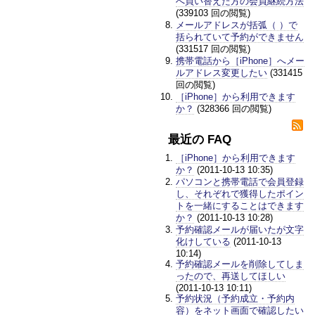
へ買い替えた方の会員継続方法
(339103 回の閲覧)
メールアドレスが括弧（ ）で
括られていて予約ができません
(331517 回の閲覧)
携帯電話から［iPhone］へメー
ルアドレス変更したい
(331415
回の閲覧)
［iPhone］から利用できます
か？
(328366 回の閲覧)
最近の FAQ
［iPhone］から利用できます
か？
(2011-10-13 10:35)
パソコンと携帯電話で会員登録
し、それぞれで獲得したポイン
トを一緒にすることはできます
か？
(2011-10-13 10:28)
予約確認メールが届いたが文字
化けしている
(2011-10-13
10:14)
予約確認メールを削除してしま
ったので、再送してほしい
(2011-10-13 10:11)
予約状況（予約成立・予約内
容）をネット画面で確認したい