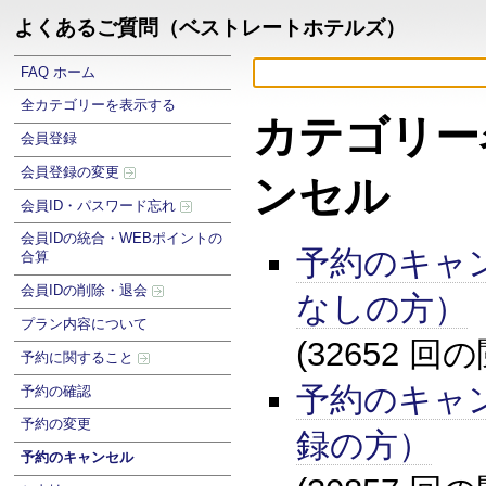
よくあるご質問（ベストレートホテルズ）
FAQ ホーム
全カテゴリーを表示する
カテゴリー
会員登録
会員登録の変更
ンセル
会員ID・パスワード忘れ
会員IDの統合・WEBポイントの
予約のキャ
合算
会員IDの削除・退会
なしの方）
プラン内容について
(32652 回
予約に関すること
予約のキャ
予約の確認
予約の変更
録の方）
予約のキャンセル