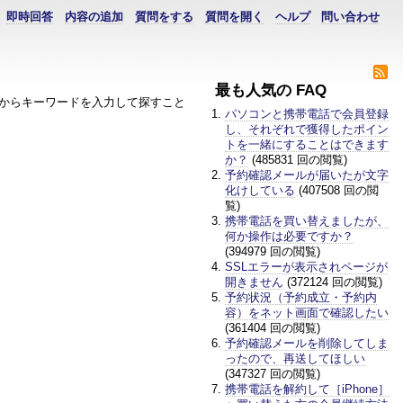
即時回答
内容の追加
質問をする
質問を開く
ヘルプ
問い合わせ
最も人気の FAQ
からキーワードを入力して探すこと
パソコンと携帯電話で会員登録
し、それぞれで獲得したポイン
トを一緒にすることはできます
か？
(485831 回の閲覧)
予約確認メールが届いたが文字
化けしている
(407508 回の閲
覧)
携帯電話を買い替えましたが、
何か操作は必要ですか？
(394979 回の閲覧)
SSLエラーが表示されページが
開きません
(372124 回の閲覧)
予約状況（予約成立・予約内
容）をネット画面で確認したい
(361404 回の閲覧)
予約確認メールを削除してしま
ったので、再送してほしい
(347327 回の閲覧)
携帯電話を解約して［iPhone］