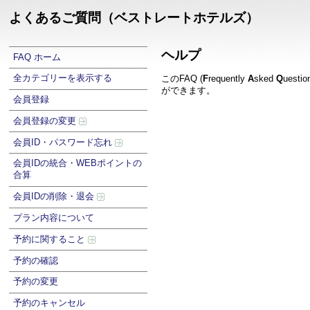
よくあるご質問（ベストレートホテルズ）
ヘルプ
FAQ ホーム
全カテゴリーを表示する
このFAQ (
F
requently
A
sked
Q
uest
ができます。
会員登録
会員登録の変更
会員ID・パスワード忘れ
会員IDの統合・WEBポイントの
合算
会員IDの削除・退会
プラン内容について
予約に関すること
予約の確認
予約の変更
予約のキャンセル