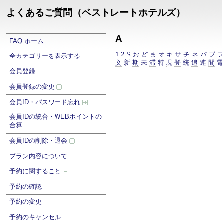
よくあるご質問（ベストレートホテルズ）
A
FAQ ホーム
1
2
S
お
ど
ま
オ
キ
サ
チ
ネ
パ
ブ
全カテゴリーを表示する
文
新
期
未
滞
特
現
登
統
追
連
間
会員登録
会員登録の変更
会員ID・パスワード忘れ
会員IDの統合・WEBポイントの
合算
会員IDの削除・退会
プラン内容について
予約に関すること
予約の確認
予約の変更
予約のキャンセル