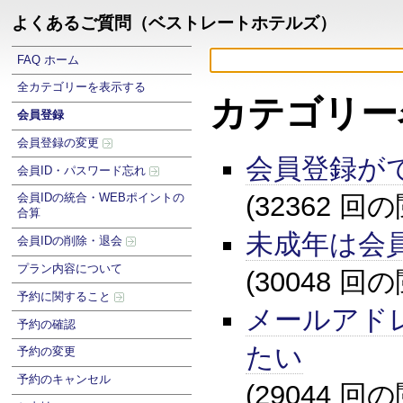
よくあるご質問（ベストレートホテルズ）
FAQ ホーム
全カテゴリーを表示する
カテゴリー
会員登録
会員登録の変更
会員登録が
会員ID・パスワード忘れ
(32362 回
会員IDの統合・WEBポイントの
合算
未成年は会
会員IDの削除・退会
プラン内容について
(30048 回
予約に関すること
メールアド
予約の確認
たい
予約の変更
予約のキャンセル
(29044 回