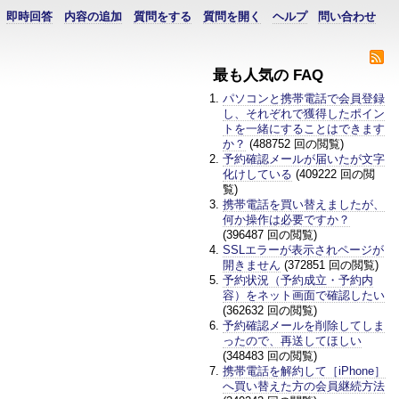
即時回答
内容の追加
質問をする
質問を開く
ヘルプ
問い合わせ
最も人気の FAQ
パソコンと携帯電話で会員登録
し、それぞれで獲得したポイン
トを一緒にすることはできます
か？
(488752 回の閲覧)
予約確認メールが届いたが文字
化けしている
(409222 回の閲
覧)
携帯電話を買い替えましたが、
何か操作は必要ですか？
(396487 回の閲覧)
SSLエラーが表示されページが
開きません
(372851 回の閲覧)
予約状況（予約成立・予約内
容）をネット画面で確認したい
(362632 回の閲覧)
予約確認メールを削除してしま
ったので、再送してほしい
(348483 回の閲覧)
携帯電話を解約して［iPhone］
へ買い替えた方の会員継続方法