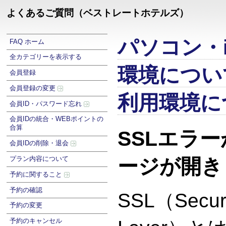
よくあるご質問（ベストレートホテルズ）
パソコン・i
FAQ ホーム
全カテゴリーを表示する
環境につい
会員登録
会員登録の変更
利用環境に
会員ID・パスワード忘れ
会員IDの統合・WEBポイントの
合算
SSLエラ
会員IDの削除・退会
プラン内容について
ージが開き
予約に関すること
予約の確認
SSL（Secur
予約の変更
予約のキャンセル