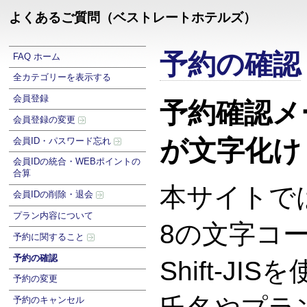
よくあるご質問（ベストレートホテルズ）
予約の確認
FAQ ホーム
全カテゴリーを表示する
会員登録
予約確認メ
会員登録の変更
が文字化け
会員ID・パスワード忘れ
会員IDの統合・WEBポイントの
合算
本サイトでは
会員IDの削除・退会
プラン内容について
8の文字コ
予約に関すること
予約の確認
Shift-J
予約の変更
予約のキャンセル