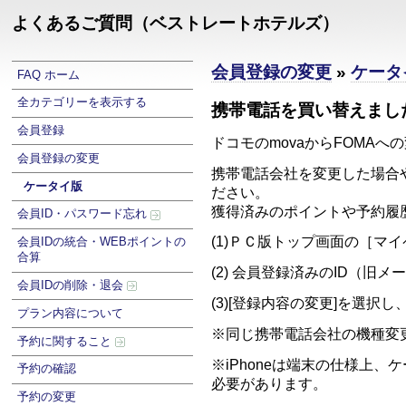
よくあるご質問（ベストレートホテルズ）
会員登録の変更
»
ケータ
FAQ ホーム
全カテゴリーを表示する
携帯電話を買い替えまし
会員登録
ドコモのmovaからFOMA
会員登録の変更
携帯電話会社を変更した場合や
ケータイ版
ださい。
獲得済みのポイントや予約履
会員ID・パスワード忘れ
(1)ＰＣ版ト
会員IDの統合・WEBポイントの
合算
(2) 会員登録済み
会員IDの削除・退会
(3)[登録内容の
プラン内容について
※同じ携帯電話会社の
予約に関すること
※iPhoneは端末の仕様上
予約の確認
必要があります。
予約の変更