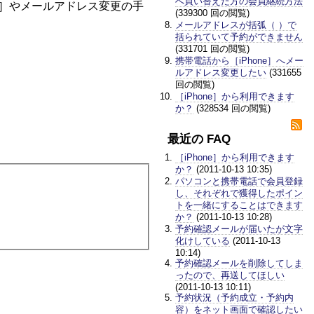
へ買い替えた方の会員継続方法
替え］やメールアドレス変更の手
(339300 回の閲覧)
メールアドレスが括弧（ ）で
括られていて予約ができません
(331701 回の閲覧)
携帯電話から［iPhone］へメー
ルアドレス変更したい
(331655
回の閲覧)
［iPhone］から利用できます
か？
(328534 回の閲覧)
最近の FAQ
［iPhone］から利用できます
か？
(2011-10-13 10:35)
パソコンと携帯電話で会員登録
し、それぞれで獲得したポイン
トを一緒にすることはできます
か？
(2011-10-13 10:28)
予約確認メールが届いたが文字
化けしている
(2011-10-13
10:14)
予約確認メールを削除してしま
ったので、再送してほしい
(2011-10-13 10:11)
予約状況（予約成立・予約内
容）をネット画面で確認したい