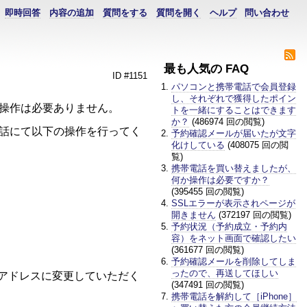
即時回答
内容の追加
質問をする
質問を開く
ヘルプ
問い合わせ
最も人気の FAQ
ID #1151
パソコンと携帯電話で会員登録
し、それぞれで獲得したポイン
な操作は必要ありません。
トを一緒にすることはできます
か？
(486974 回の閲覧)
電話にて以下の操作を行ってく
予約確認メールが届いたが文字
化けしている
(408075 回の閲
覧)
携帯電話を買い替えましたが、
何か操作は必要ですか？
(395455 回の閲覧)
SSLエラーが表示されページが
イン
開きません
(372197 回の閲覧)
予約状況（予約成立・予約内
変更
容）をネット画面で確認したい
(361677 回の閲覧)
す。
予約確認メールを削除してしま
ったので、再送してほしい
ルアドレスに変更していただく
(347491 回の閲覧)
携帯電話を解約して［iPhone］