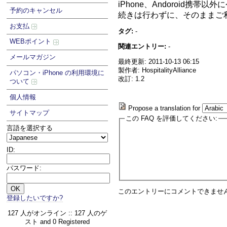
iPhone、Andoroid
予約のキャンセル
続きは行わずに、そのままご
お支払
タグ:
-
WEBポイント
関連エントリー:
-
メールマガジン
最終更新: 2011-10-13 06:15
製作者: HospitalityAlliance
パソコン・iPhone の利用環境に
改訂: 1.2
ついて
個人情報
Propose a translation for
サイトマップ
この FAQ を評価してください:
言語を選択する
ID:
パスワード:
このエントリーにコメントできませ
登録したいですか?
127 人がオンライン :: 127 人のゲ
スト and 0 Registered