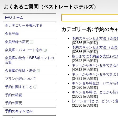
よくあるご質問（ベストレートホテルズ）
FAQ ホーム
全カテゴリーを表示する
カテゴリー名: 予約のキ
会員登録
予約のキャンセル方法（会員
会員登録の変更
(32636 回の閲覧)
予約のキャンセル方法 （会
会員ID・パスワード忘れ
(30836 回の閲覧)
期日までに予約金を支払わな
会員IDの統合・WEBポイントの
(29642 回の閲覧)
合算
ネットからキャンセルできる
(40513 回の閲覧)
会員IDの削除・退会
ネットからキャンセルできま
(34881 回の閲覧)
プラン内容について
キャンセル料金は、いつから
予約に関すること
(34020 回の閲覧)
キャンセル料は、どこから請
予約の確認
(28003 回の閲覧)
[ノーショー]とは、どういう
予約の変更
(32390 回の閲覧)
予約のキャンセル