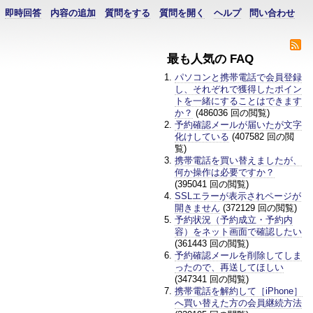
即時回答
内容の追加
質問をする
質問を開く
ヘルプ
問い合わせ
最も人気の FAQ
パソコンと携帯電話で会員登録
し、それぞれで獲得したポイン
トを一緒にすることはできます
か？
(486036 回の閲覧)
予約確認メールが届いたが文字
化けしている
(407582 回の閲
覧)
携帯電話を買い替えましたが、
何か操作は必要ですか？
(395041 回の閲覧)
SSLエラーが表示されページが
開きません
(372129 回の閲覧)
予約状況（予約成立・予約内
容）をネット画面で確認したい
(361443 回の閲覧)
予約確認メールを削除してしま
ったので、再送してほしい
(347341 回の閲覧)
携帯電話を解約して［iPhone］
へ買い替えた方の会員継続方法