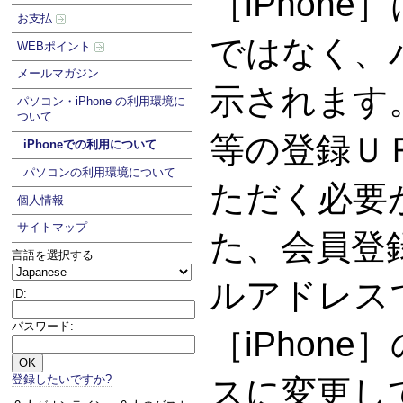
［iPhon
お支払
ではなく、
WEBポイント
メールマガジン
示されます
パソコン・iPhone の利用環境に
ついて
等の登録Ｕ
iPhoneでの利用について
パソコンの利用環境について
ただく必要
個人情報
サイトマップ
た、会員登
言語を選択する
ルアドレス
ID:
パスワード:
［iPhon
登録したいですか?
スに変更し