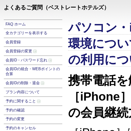
よくあるご質問（ベストレートホテルズ）
パソコン・i
FAQ ホーム
全カテゴリーを表示する
環境につい
会員登録
会員登録の変更
の利用につ
会員ID・パスワード忘れ
会員IDの統合・WEBポイントの
合算
携帯電話を
会員IDの削除・退会
プラン内容について
［iPhon
予約に関すること
の会員継続
予約の確認
予約の変更
予約のキャンセル