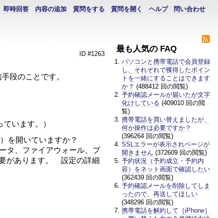
即時回答
内容の追加
質問をする
質問を開く
ヘルプ
問い合わせ
最も人気の FAQ
ID #1263
パソコンと携帯電話で会員登録
し、それぞれで獲得したポイン
る通信手段のことです。
トを一緒にすることはできます
か？
(488412 回の閲覧)
予約確認メールが届いたが文字
化けしている
(409010 回の閲
覧)
携帯電話を買い替えましたが、
っています。）
何か操作は必要ですか？
(396264 回の閲覧)
路）を開いていますか？
SSLエラーが表示されページが
ルータ、ファイアウォール、プ
開きません
(372609 回の閲覧)
必要があります。 設定の詳細
予約状況（予約成立・予約内
容）をネット画面で確認したい
(362439 回の閲覧)
予約確認メールを削除してしま
ったので、再送してほしい
(348296 回の閲覧)
携帯電話を解約して［iPhone］