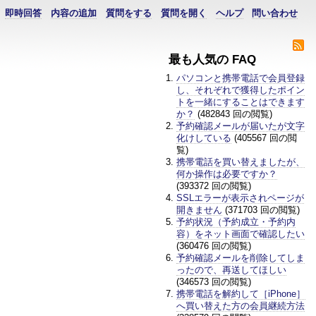
即時回答
内容の追加
質問をする
質問を開く
ヘルプ
問い合わせ
最も人気の FAQ
パソコンと携帯電話で会員登録
し、それぞれで獲得したポイン
トを一緒にすることはできます
か？
(482843 回の閲覧)
予約確認メールが届いたが文字
化けしている
(405567 回の閲
覧)
携帯電話を買い替えましたが、
何か操作は必要ですか？
(393372 回の閲覧)
SSLエラーが表示されページが
開きません
(371703 回の閲覧)
予約状況（予約成立・予約内
容）をネット画面で確認したい
(360476 回の閲覧)
予約確認メールを削除してしま
ったので、再送してほしい
(346573 回の閲覧)
携帯電話を解約して［iPhone］
へ買い替えた方の会員継続方法