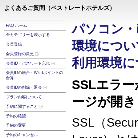
よくあるご質問（ベストレートホテルズ）
パソコン・i
FAQ ホーム
全カテゴリーを表示する
環境につい
会員登録
会員登録の変更
利用環境に
会員ID・パスワード忘れ
会員IDの統合・WEBポイントの
合算
SSLエラ
会員IDの削除・退会
プラン内容について
ージが開き
予約に関すること
予約の確認
SSL（Secur
予約の変更
予約のキャンセル