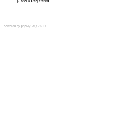
ト and 0 Registered
powered by
phpMyFAQ
2.6.14