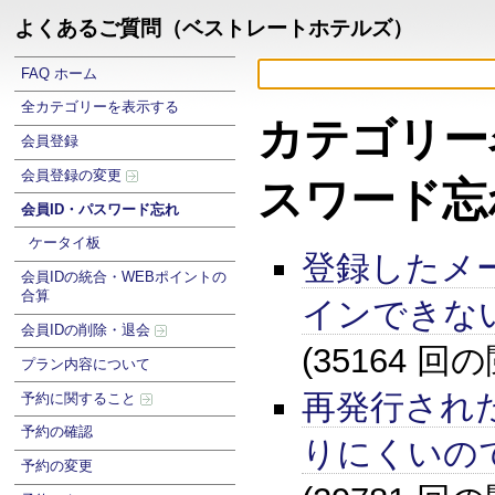
よくあるご質問（ベストレートホテルズ）
FAQ ホーム
全カテゴリーを表示する
カテゴリー名
会員登録
会員登録の変更
スワード忘
会員ID・パスワード忘れ
ケータイ板
登録したメ
会員IDの統合・WEBポイントの
合算
インできな
会員IDの削除・退会
(35164 回
プラン内容について
再発行され
予約に関すること
予約の確認
りにくいの
予約の変更