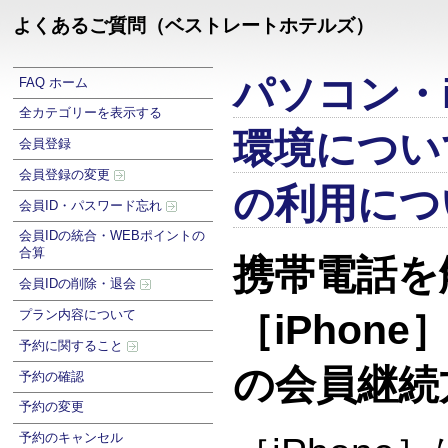
よくあるご質問（ベストレートホテルズ）
パソコン・i
FAQ ホーム
全カテゴリーを表示する
環境につい
会員登録
会員登録の変更
の利用につ
会員ID・パスワード忘れ
会員IDの統合・WEBポイントの
合算
携帯電話を
会員IDの削除・退会
プラン内容について
［iPhon
予約に関すること
の会員継続
予約の確認
予約の変更
予約のキャンセル