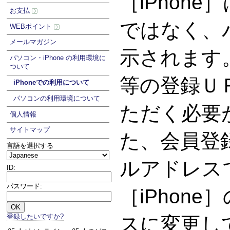
［iPhon
お支払
ではなく、
WEBポイント
メールマガジン
示されます
パソコン・iPhone の利用環境に
ついて
等の登録Ｕ
iPhoneでの利用について
パソコンの利用環境について
ただく必要
個人情報
サイトマップ
た、会員登
言語を選択する
ルアドレス
ID:
パスワード:
［iPhon
登録したいですか?
スに変更し