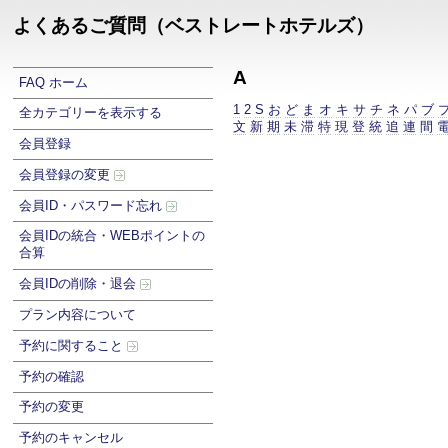
よくあるご質問（ベストレートホテルズ）
A
FAQ ホーム
1
2
S
お
ど
ま
オ
キ
サ
チ
ネ
パ
ブ
全カテゴリーを表示する
文
新
期
未
滞
特
現
登
統
追
連
間
会員登録
会員登録の変更
会員ID・パスワード忘れ
会員IDの統合・WEBポイントの
合算
会員IDの削除・退会
プラン内容について
予約に関すること
予約の確認
予約の変更
予約のキャンセル