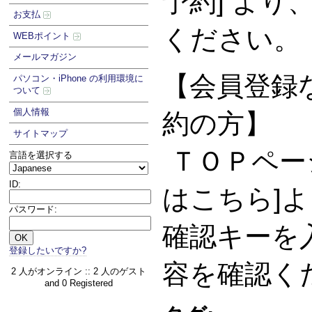
予約] より
お支払
ください。
WEBポイント
メールマガジン
【会員登録な
パソコン・iPhone の利用環境に
ついて
個人情報
約の方】
サイトマップ
ＴＯＰペー
言語を選択する
ID:
はこちら]
パスワード:
確認キーを
登録したいですか?
容を確認く
2 人がオンライン :: 2 人のゲスト
and 0 Registered