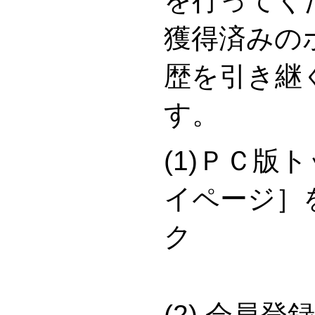
を行ってく
獲得済みの
歴を引き継
す。
(1)ＰＣ版
イページ］
(2) 会員登