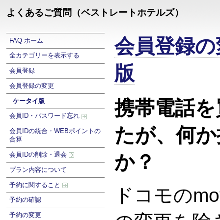
よくあるご質問（ベストレートホテルズ）
会員登録の
FAQ ホーム
全カテゴリーを表示する
版
会員登録
会員登録の変更
携帯電話を
ケータイ版
会員ID・パスワード忘れ
たが、何か
会員IDの統合・WEBポイントの
合算
会員IDの削除・退会
か？
プラン内容について
予約に関すること
ドコモのmo
予約の確認
予約の変更