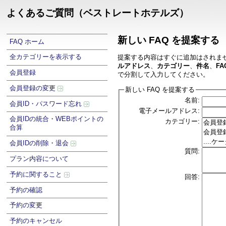
よくあるご質問（ベストレートホテルズ）
新しい FAQ を提案する
FAQ ホーム
全カテゴリーを表示する
提案する内容はすぐに追加はされま
ルアドレス
、
カテゴリー
、
件名
、
FA
会員登録
で分割して入力してください。
会員登録の変更
新しい FAQ を提案する
名前:
会員ID・パスワード忘れ
電子メールアドレス:
会員IDの統合・WEBポイントの
カテゴリー:
合算
会員IDの削除・退会
質問:
プラン内容について
予約に関すること
回答:
予約の確認
予約の変更
予約のキャンセル